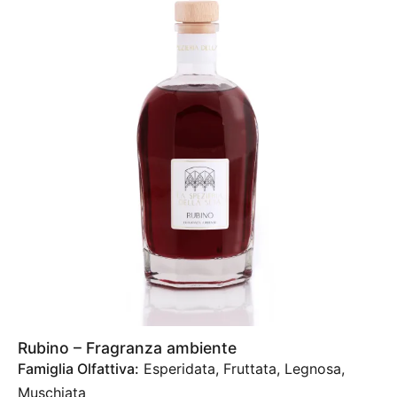
Speziata
1
Irene Farmachidi
1
Marion Garcia Camaret
1
Rubino – Fragranza ambiente
Famiglia Olfattiva:
Esperidata, Fruttata, Legnosa,
Muschiata