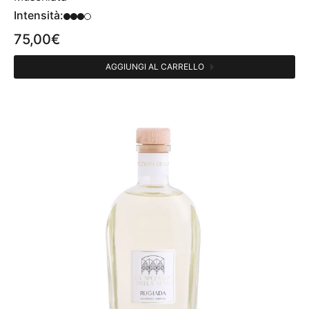
Intensità:
75,00
€
AGGIUNGI AL CARRELLO