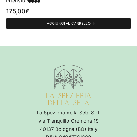
Intensità:
175,00
€
AGGIUNGI AL CARRELLO
CATEGORIE
Profumi persona
1
FAMIGLIA OLFATTIVA
Ambrata
1
Legnosa
1
Speziata
1
PROFUMIERE
La Spezieria della Seta S.r.l.
via Tranquillo Cremona 19
Pierre Flores
1
40137 Bologna (BO) Italy