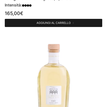
Intensità:
165,00
€
AGGIUNGI AL CARRELLO
CATEGORIE
Profumi persona
4
Fragranze ambiente
2