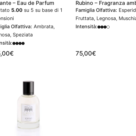
ante – Eau de Parfum
Rubino – Fragranza am
utato
5.00
su 5 su base di
1
Famiglia Olfattiva:
Esperid
nsioni
Fruttata, Legnosa, Muschi
glia Olfattiva:
Ambrata,
Intensità:
nosa, Speziata
nsità:
5,00
€
75,00
€