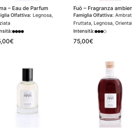
ma – Eau de Parfum
Fuò – Fragranza ambie
glia Olfattiva:
Legnosa,
Famiglia Olfattiva:
Ambrat
ziata
Fruttata, Legnosa, Orienta
nsità:
Intensità:
5,00
€
75,00
€