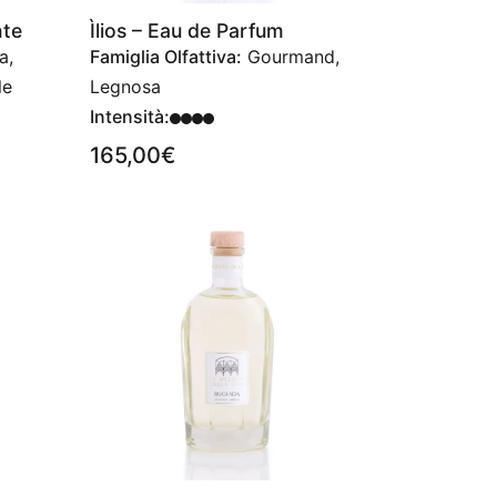
nte
Ìlios – Eau de Parfum
a,
Famiglia Olfattiva:
Gourmand,
le
Legnosa
Intensità:
165,00
€