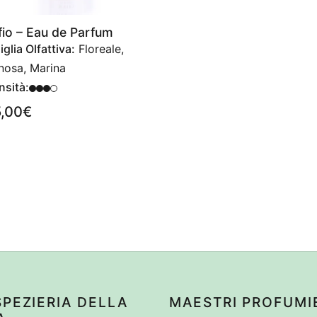
fio – Eau de Parfum
glia Olfattiva:
Floreale,
nosa, Marina
nsità:
5,00
€
SPEZIERIA DELLA
MAESTRI PROFUMI