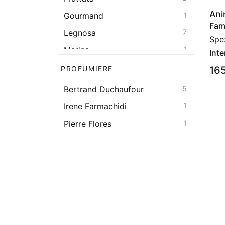
Ani
Gourmand
1
Fami
Legnosa
7
Spe
Marina
1
Inte
Muschiata
1
16
PROFUMIERE
Orientale
1
Bertrand Duchaufour
5
Speziata
3
Irene Farmachidi
1
Pierre Flores
1