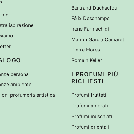
A
Bertrand Duchaufour
iamo
Félix Deschamps
tra ispirazione
Irene Farmachidi
siamo
Marion Garcia Camaret
etter
Pierre Flores
ALOGO
Romain Keller
I PROFUMI PIÙ
anze persona
RICHIESTI
anze ambiente
ioni profumeria artistica
Profumi fruttati
Profumi ambrati
Profumi muschiati
Profumi orientali