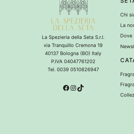
SET
Chi s
La nos
Dove 
La Spezieria della Seta S.r.l.
via Tranquillo Cremona 19
Newsl
40137 Bologna (BO) Italy
CAT
P.IVA 04047761202
Tel. 0039 0510826947
Fragr
Facebook
Instagram
TikTok
Fragr
Collez