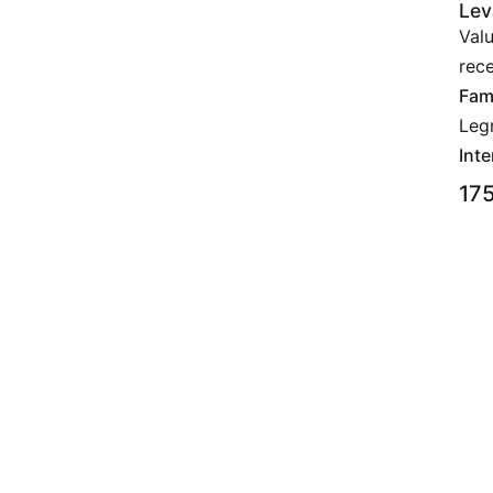
Lev
Val
rece
Fami
Leg
Inte
17