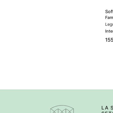
Sof
Fami
Leg
Inte
15
LA 