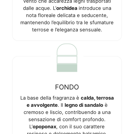
vento che accarezza legni trasportati
dalle acque. L’
orchidea
introduce una
nota floreale delicata e seducente,
mantenendo l’equilibrio tra le sfumature
terrose e l’eleganza sensuale.
FONDO
La base della fragranza è
calda, terrosa
e avvolgente
. Il
legno di sandalo
è
cremoso e liscio, contribuendo a una
sensazione di comfort profondo.
L’
opoponax
, con il suo carattere
resinoso e dolcemente balsamico,