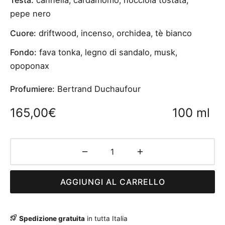
Testa:
cannella
,
cardamomo
,
nocciola tostata
,
pepe nero
Cuore:
driftwood
,
incenso
,
orchidea
,
tè bianco
Fondo:
fava tonka
,
legno di sandalo
,
musk
,
opoponax
Profumiere:
Bertrand Duchaufour
100 ml
165,00
€
AGGIUNGI AL CARRELLO
Spedizione gratuita
in tutta Italia