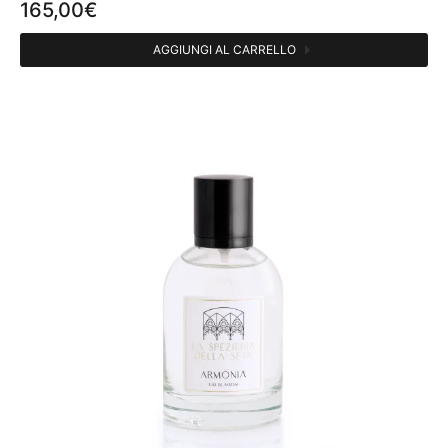
165,00
€
AGGIUNGI AL CARRELLO
CATEGORIE
Profumi persona
3
Fragranze ambiente
1