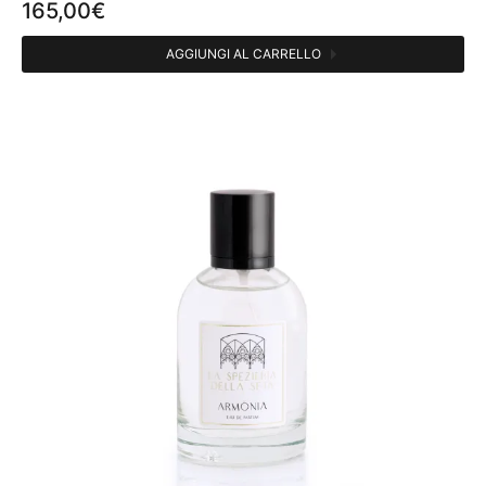
165,00
€
AGGIUNGI AL CARRELLO
CATEGORIE
Profumi persona
6
FAMIGLIA OLFATTIVA